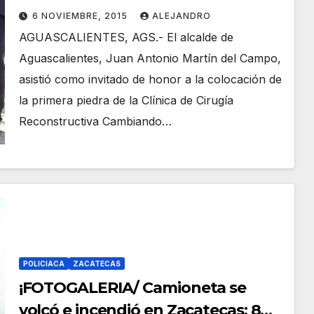
para construcción de Clínica de
6 NOVIEMBRE, 2015
ALEJANDRO
Cirugía Reconstructiva!
AGUASCALIENTES, AGS.- El alcalde de
Aguascalientes, Juan Antonio Martín del Campo,
asistió como invitado de honor a la colocación de
la primera piedra de la Clínica de Cirugía
Reconstructiva Cambiando…
POLICIACA
ZACATECAS
¡FOTOGALERIA/ Camioneta se
volcó e incendió en Zacatecas: 8