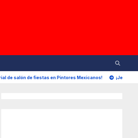
e fiestas en Pintores Mexicanos!
¡Jesús María avanza en 