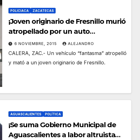
POLICIACA
ZACATECAS
¡Joven originario de Fresnillo murió
atropellado por un auto
“fantasma” en Calera!
6 NOVIEMBRE, 2015
ALEJANDRO
CALERA, ZAC.- Un vehículo “fantasma” atropelló
y mató a un joven originario de Fresnillo.
AGUASCALIENTES
POLÍTICA
¡Se suma Gobierno Municipal de
Aguascalientes a labor altruista