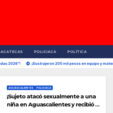
ZACATECAS
POLICIACA
POLÍTICA
¡Sustrajeron 200 mil pesos en equipo y material de salón d
AGUASCALIENTES
POLICIACA
¡Sujeto atacó sexualmente a una
niña en Aguascalientes y recibió 6
años de prisión!