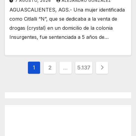
7 AGOSTO, 2026
ALEJANDRO GONZÁLEZ
AGUASCALIENTES, AGS.- Una mujer identificada
como Citlalli “N”, que se dedicaba a la venta de
drogas (crystal) en un domicilio de la colonia
Insurgentes, fue sentenciada a 5 años de…
Paginación
1
2
…
5.137
de
entradas