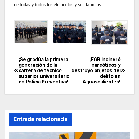
de todas y todos los elementos y sus familias.
¡Se gradúa la primera
¡FGR incineró
Navegación
generación de la
narcóticos y
carrera de técnico
destruyó objetos del
de
superior universitario
delito en
en Policía Preventiva!
Aguascalientes!
entradas
Entrada relacionada