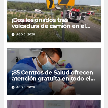
¡Dos lesionados tras
volcadura de camión en el
libramiento carretero
AGO 6, 2026
poniente!
¡85 Centros de Salud ofrecen
atención gratuita en todo el
territorio estatal!
AGO 6, 2026