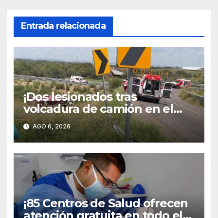
Entrada relacionada
¡Dos lesionados tras
volcadura de camión en el
libramiento carretero
AGO 6, 2026
poniente!
¡85 Centros de Salud ofrecen
atención gratuita en todo el