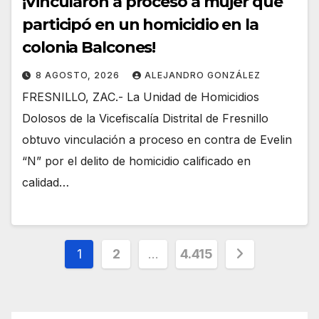
¡Vincularon a proceso a mujer que
participó en un homicidio en la
colonia Balcones!
8 AGOSTO, 2026
ALEJANDRO GONZÁLEZ
FRESNILLO, ZAC.- La Unidad de Homicidios
Dolosos de la Vicefiscalía Distrital de Fresnillo
obtuvo vinculación a proceso en contra de Evelin
“N” por el delito de homicidio calificado en
calidad…
Paginación
1
2
…
4.415
de
entradas