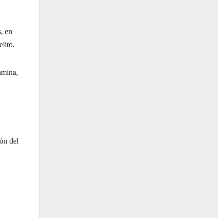
, en
lito.
amina,
ión del