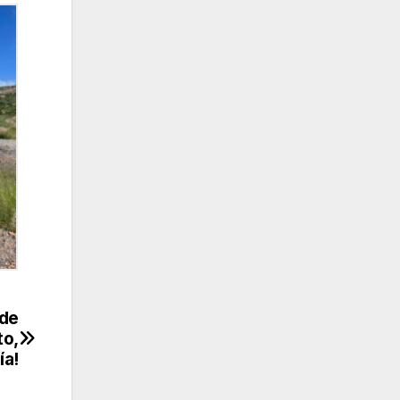
 de
to,
ía!