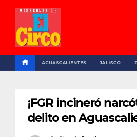
Saltar
al
contenido
AGUASCALIENTES
JALISCO
¡FGR incineró narcó
delito en Aguascali