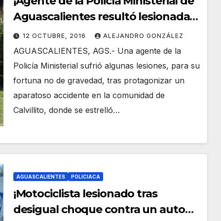
¡Agente de la Policía Ministerial de
Aguascalientes resultó lesionada
tras un accidente!
12 OCTUBRE, 2016
ALEJANDRO GONZÁLEZ
AGUASCALIENTES, AGS.- Una agente de la
Policía Ministerial sufrió algunas lesiones, para su
fortuna no de gravedad, tras protagonizar un
aparatoso accidente en la comunidad de
Calvillito, donde se estrelló…
AGUASCALIENTES
POLICIACA
¡Motociclista lesionado tras
desigual choque contra un auto