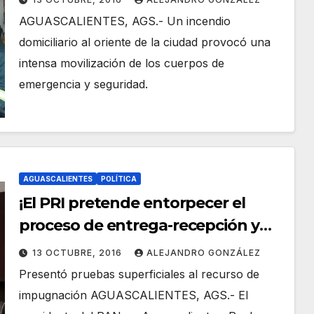
AGUASCALIENTES, AGS.- Un incendio
domiciliario al oriente de la ciudad provocó una
intensa movilización de los cuerpos de
emergencia y seguridad.
AGUASCALIENTES
POLÍTICA
¡El PRI pretende entorpecer el
proceso de entrega-recepción y
por ende el desarrollo del Estado:
13 OCTUBRE, 2016
ALEJANDRO GONZÁLEZ
PML!
Presentó pruebas superficiales al recurso de
impugnación AGUASCALIENTES, AGS.- El