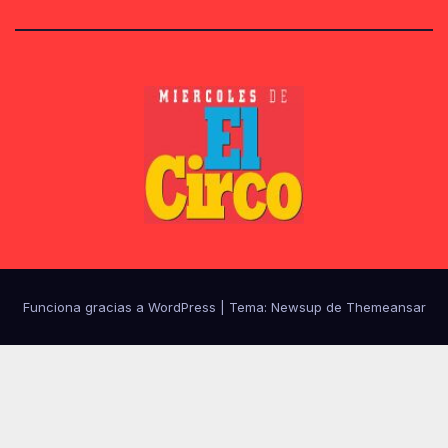
Funciona gracias a WordPress
|
Tema:
Newsup
de
Themeansar