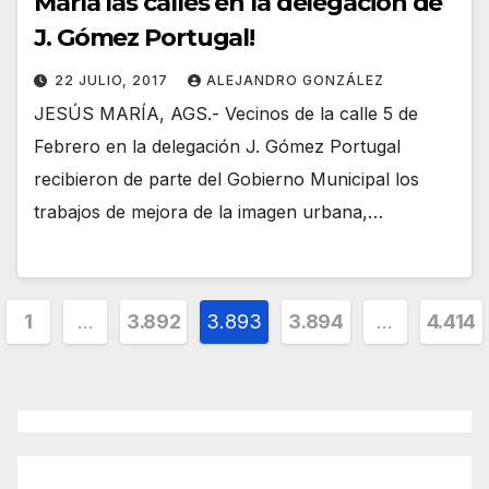
María las calles en la delegación de
J. Gómez Portugal!
22 JULIO, 2017
ALEJANDRO GONZÁLEZ
JESÚS MARÍA, AGS.- Vecinos de la calle 5 de
Febrero en la delegación J. Gómez Portugal
recibieron de parte del Gobierno Municipal los
trabajos de mejora de la imagen urbana,…
inación
1
…
3.892
3.893
3.894
…
4.414
radas