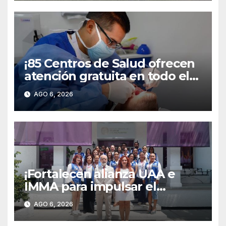
¡85 Centros de Salud ofrecen
atención gratuita en todo el
territorio estatal!
AGO 6, 2026
¡Fortalecen alianza UAA e
IMMA para impulsar el
desarrollo integral de las
AGO 6, 2026
mujeres universitarias!