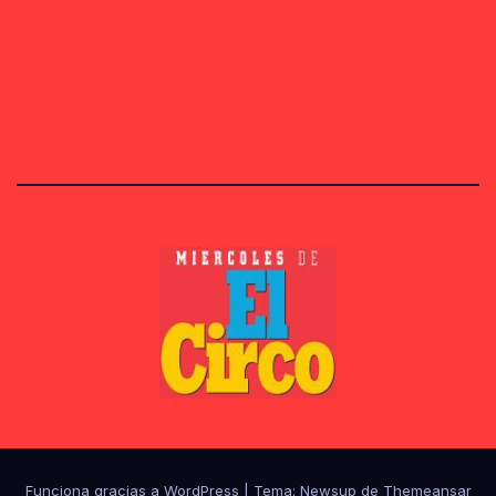
Funciona gracias a WordPress
|
Tema:
Newsup
de
Themeansar