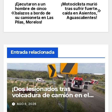
¡Ejecutaron a un
¡Motociclista murió
Navegación
hombre de cinco
tras sufrir fuerte
balazos a bordo de
caída en Asientos,
de
su camioneta en Las
Aguascalientes!
Pilas, Morelos!
entradas
Entrada relacionada
¡Dos lesionados tras
volcadura de camión en el
libramiento carretero
AGO 6, 2026
poniente!