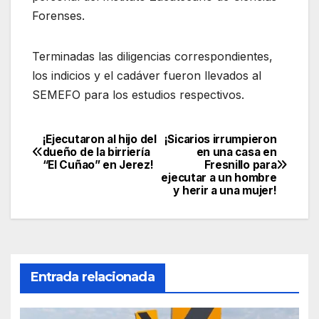
Forenses.
Terminadas las diligencias correspondientes,
los indicios y el cadáver fueron llevados al
SEMEFO para los estudios respectivos.
¡Ejecutaron al hijo del
¡Sicarios irrumpieron
Navegación
dueño de la birriería
en una casa en
“El Cuñao” en Jerez!
Fresnillo para
de
ejecutar a un hombre
y herir a una mujer!
entradas
Entrada relacionada