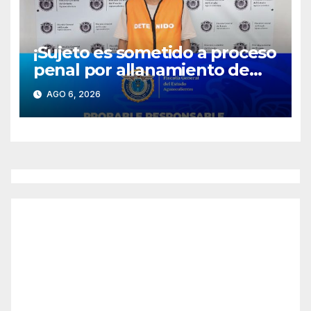
¡Sujeto es sometido a proceso
penal por allanamiento de
morada y abuso sexual a una
AGO 6, 2026
adolescente!