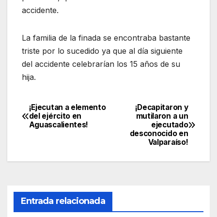
accidente.
La familia de la finada se encontraba bastante
triste por lo sucedido ya que al día siguiente
del accidente celebrarían los 15 años de su
hija.
¡Ejecutan a elemento
¡Decapitaron y
Navegación
del ejército en
mutilaron a un
Aguascalientes!
ejecutado
de
desconocido en
Valparaíso!
entradas
Entrada relacionada