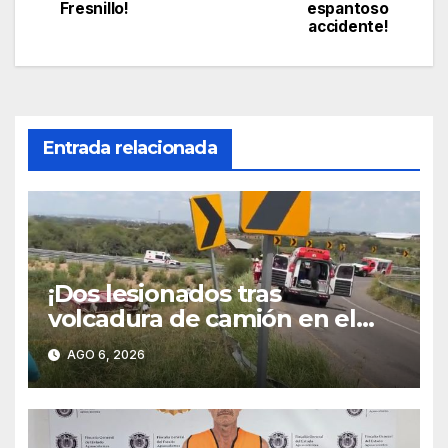
de
Fresnillo!
espantoso
accidente!
entradas
Entrada relacionada
¡Dos lesionados tras
volcadura de camión en el
libramiento carretero
AGO 6, 2026
poniente!