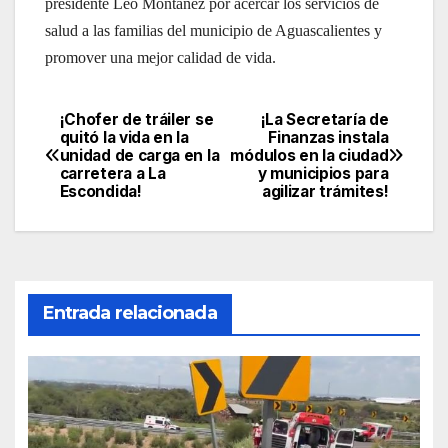
presidente Leo Montañez por acercar los servicios de
salud a las familias del municipio de Aguascalientes y
promover una mejor calidad de vida.
¡Chofer de tráiler se
¡La Secretaría de
Navegación
quitó la vida en la
Finanzas instala
unidad de carga en la
módulos en la ciudad
de
carretera a La
y municipios para
Escondida!
agilizar trámites!
entradas
Entrada relacionada