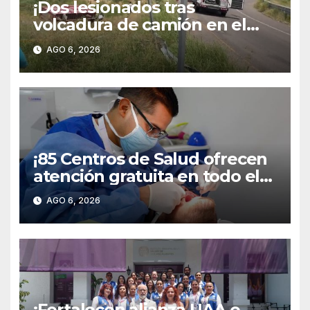
¡Dos lesionados tras
volcadura de camión en el
libramiento carretero
AGO 6, 2026
poniente!
¡85 Centros de Salud ofrecen
atención gratuita en todo el
territorio estatal!
AGO 6, 2026
¡Fortalecen alianza UAA e