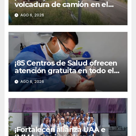
volcadura de camión en el
libramiento carretero
AGO 6, 2026
poniente!
¡85 Centros de Salud ofrecen
atención gratuita en todo el
territorio estatal!
AGO 6, 2026
¡Fortalecen alianza UAA e