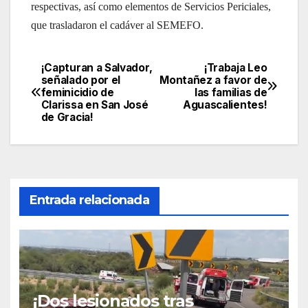
respectivas, así como elementos de Servicios Periciales,
que trasladaron el cadáver al SEMEFO.
¡Capturan a Salvador,
¡Trabaja Leo
Navegación
señalado por el
Montañez a favor de
feminicidio de
las familias de
de
Clarissa en San José
Aguascalientes!
de Gracia!
entradas
Entrada relacionada
¡Dos lesionados tras