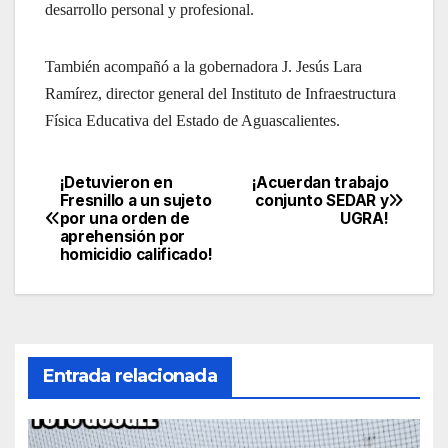
desarrollo personal y profesional.
También acompañó a la gobernadora J. Jesús Lara
Ramírez, director general del Instituto de Infraestructura
Física Educativa del Estado de Aguascalientes.
¡Detuvieron en
¡Acuerdan trabajo
Navegación
Fresnillo a un sujeto
conjunto SEDAR y
por una orden de
UGRA!
de
aprehensión por
homicidio calificado!
entradas
Entrada relacionada