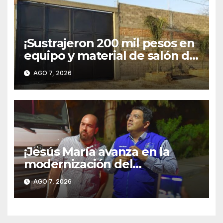
¡Sustrajeron 200 mil pesos en
equipo y material de salón de
fiestas en Pintores
AGO 7, 2026
Mexicanos!
¡Jesús María avanza en la
modernización del
alumbrado público; Paso
AGO 7, 2026
Blanco ya cuenta con
iluminación 100 % LED!