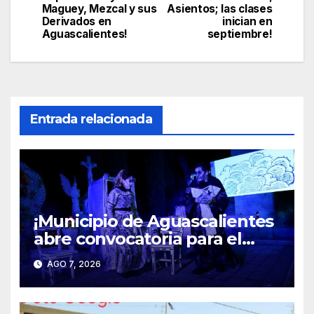
Maguey, Mezcal y sus
Asientos; las clases
entradas
Derivados en
inician en
Aguascalientes!
septiembre!
Entrada relacionada
¡Municipio de Aguascalientes
abre convocatoria para el
espectáculo “Mitos y
AGO 7, 2026
Leyendas 2026”!