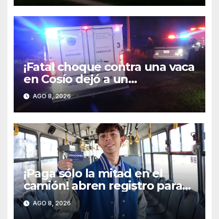
¡Fatal choque contra una vaca
en Cosío dejó a un
automovilista muerto y a un
AGO 8, 2026
motociclista grave!
¡Paga sólo la mitad en el
camión! abren registro para
obtener la tarjeta YoVoy
AGO 8, 2026
estudiantes!