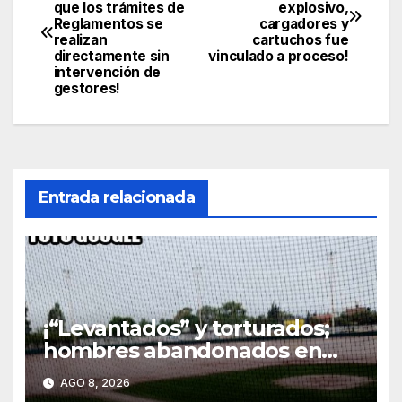
que los trámites de
explosivo,
de
Reglamentos se
cargadores y
realizan
cartuchos fue
entradas
directamente sin
vinculado a proceso!
intervención de
gestores!
Entrada relacionada
¡“Levantados” y torturados;
hombres abandonados en
parque terminan heridos en
AGO 8, 2026
hospital de Rincón de Romos!