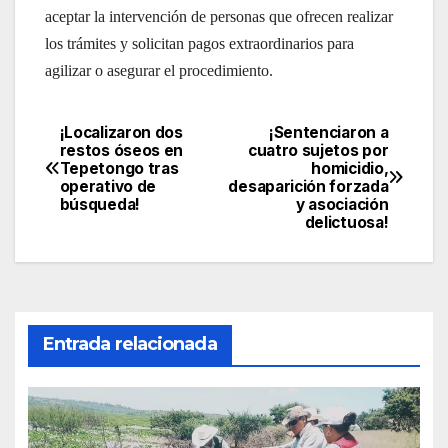
aceptar la intervención de personas que ofrecen realizar
los trámites y solicitan pagos extraordinarios para
agilizar o asegurar el procedimiento.
¡Localizaron dos
¡Sentenciaron a
Navegación
restos óseos en
cuatro sujetos por
Tepetongo tras
homicidio,
de
operativo de
desaparición forzada
búsqueda!
y asociación
entradas
delictuosa!
Entrada relacionada