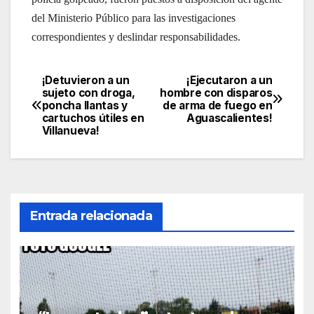
del Ministerio Público para las investigaciones
correspondientes y deslindar responsabilidades.
¡Detuvieron a un
¡Ejecutaron a un
Navegación
sujeto con droga,
hombre con disparos
poncha llantas y
de arma de fuego en
de
cartuchos útiles en
Aguascalientes!
Villanueva!
entradas
Entrada relacionada