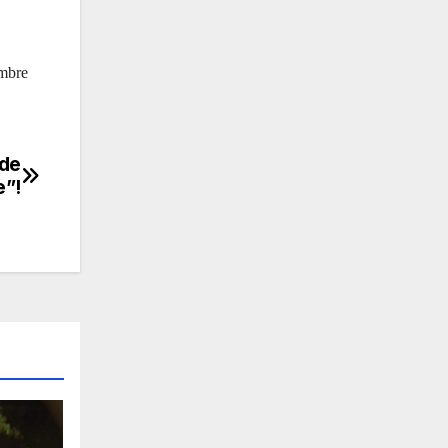
ombre
 de
e”!