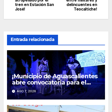
atropellado por el
entre militares y
tren en Estación San
delincuentes en
entradas
José!
Teocaltiche!
Entrada relacionada
¡Municipio de Aguascalientes
abre convocatoria para el
espectáculo “Mitos y
AGO 7, 2026
Leyendas 2026”!