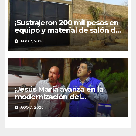
¡Sustrajeron 200 mil pesos en
equipo y material de salón de
fiestas en Pintores
AGO 7, 2026
Mexicanos!
¡Jesús María avanza en la
modernización del
alumbrado público; Paso
AGO 7, 2026
Blanco ya cuenta con
iluminación 100 % LED!