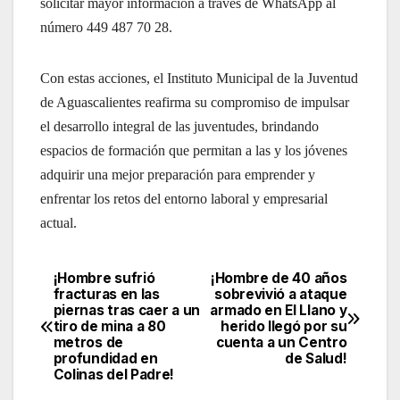
solicitar mayor información a través de WhatsApp al
número 449 487 70 28.
Con estas acciones, el Instituto Municipal de la Juventud
de Aguascalientes reafirma su compromiso de impulsar
el desarrollo integral de las juventudes, brindando
espacios de formación que permitan a las y los jóvenes
adquirir una mejor preparación para emprender y
enfrentar los retos del entorno laboral y empresarial
actual.
¡Hombre sufrió
¡Hombre de 40 años
Navegación
fracturas en las
sobrevivió a ataque
piernas tras caer a un
armado en El Llano y
de
tiro de mina a 80
herido llegó por su
metros de
cuenta a un Centro
entradas
profundidad en
de Salud!
Colinas del Padre!