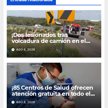
¡Dos lesionados tras
volcadura de camión en el
libramiento carretero
AGO 6, 2026
poniente!
¡85 Centros de Salud ofrecen
atención gratuita en todo el
territorio estatal!
AGO 6, 2026