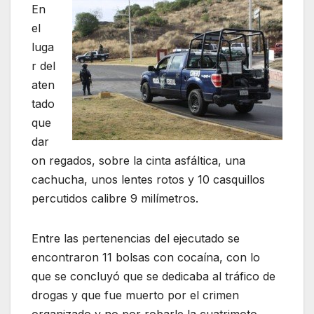
En
el
luga
r del
aten
tado
que
dar
on regados, sobre la cinta asfáltica, una
cachucha, unos lentes rotos y 10 casquillos
percutidos calibre 9 milímetros.
Entre las pertenencias del ejecutado se
encontraron 11 bolsas con cocaína, con lo
que se concluyó que se dedicaba al tráfico de
drogas y que fue muerto por el crimen
organizado y no por robarle la cuatrimoto,