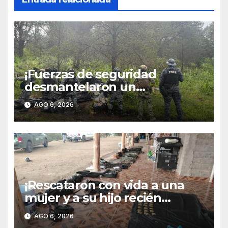
¡Fuerzas de seguridad
desmantelaron un
campamento de un grupo
AGO 6, 2026
delictivo en El Durazno!
¡Rescataron con vida a una
mujer y a su hijo recién
nacido secuestrados en
AGO 6, 2026
Valparaíso!