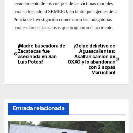
levantamiento de los cuerpos de las víctimas mortales
para su traslado al SEMEFO, en tanto que agentes de la
Policía de Investigación comenzaron las indagatorias
para esclarecer las causas que originaron el accidente.
¡Madre buscadora de
¡Golpe delictivo en
Navegación
Zacatecas fue
Aguascalientes:
asesinada en San
Asaltan camión de
de
Luis Potosí!
OXXO y lo abandonan
con 2 sopas
entradas
Maruchan!
Entrada relacionada