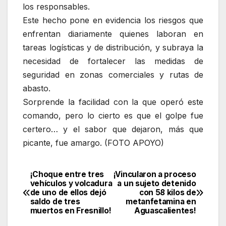
los responsables.
Este hecho pone en evidencia los riesgos que
enfrentan diariamente quienes laboran en
tareas logísticas y de distribución, y subraya la
necesidad de fortalecer las medidas de
seguridad en zonas comerciales y rutas de
abasto.
Sorprende la facilidad con la que operó este
comando, pero lo cierto es que el golpe fue
certero… y el sabor que dejaron, más que
picante, fue amargo. (FOTO APOYO)
¡Choque entre tres
¡Vincularon a proceso
Navegación
vehículos y volcadura
a un sujeto detenido
de uno de ellos dejó
con 58 kilos de
de
saldo de tres
metanfetamina en
muertos en Fresnillo!
Aguascalientes!
entradas