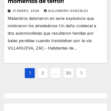
momentos de terror!
31 ENERO, 2026
ALEJANDRO GONZÁLEZ
Malandros detonaron en serie explosivos que
cimbraron los alrededores Un daño colateral a
dos automovilistas que resultaron heridas por
balas perdidas cuando transitaban por la vía
VILLANUEVA, ZAC.- Habitantes de…
Paginación
1
2
…
30
de
entradas