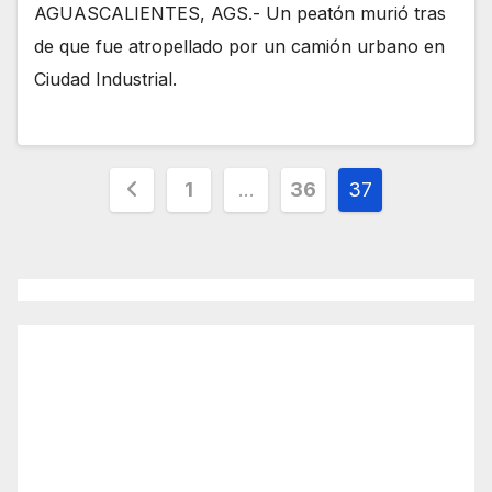
AGUASCALIENTES, AGS.- Un peatón murió tras
de que fue atropellado por un camión urbano en
Ciudad Industrial.
Paginación
1
…
36
37
de
entradas