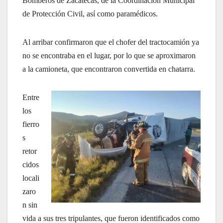
Bomberos de Zacatecas, de la Coordinación Municipal
de Protección Civil, así como paramédicos.
Al arribar confirmaron que el chofer del tractocamión ya
no se encontraba en el lugar, por lo que se aproximaron
a la camioneta, que encontraron convertida en chatarra.
Entre
los
fierro
s
retor
cidos
locali
zaro
n sin
vida a sus tres tripulantes, que fueron identificados como