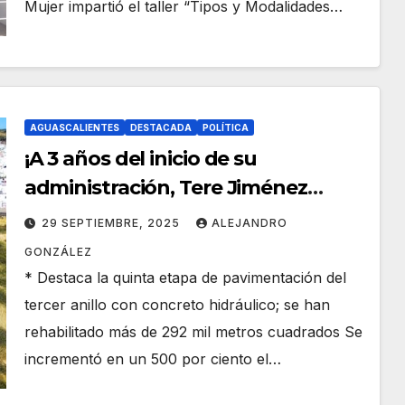
Mujer impartió el taller “Tipos y Modalidades…
AGUASCALIENTES
DESTACADA
POLÍTICA
¡A 3 años del inicio de su
administración, Tere Jiménez
moderniza y transforma
29 SEPTIEMBRE, 2025
ALEJANDRO
Aguascalientes con obras que
GONZÁLEZ
impulsan el desarrollo!
* Destaca la quinta etapa de pavimentación del
tercer anillo con concreto hidráulico; se han
rehabilitado más de 292 mil metros cuadrados Se
incrementó en un 500 por ciento el…