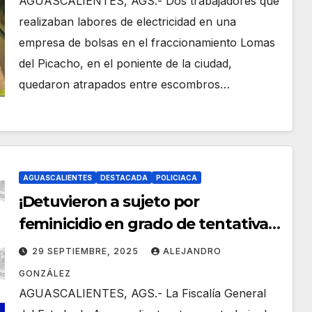
AGUASCALIENTES, AGS.- Dos trabajadores que
realizaban labores de electricidad en una
empresa de bolsas en el fraccionamiento Lomas
del Picacho, en el poniente de la ciudad,
quedaron atrapados entre escombros…
AGUASCALIENTES
DESTACADA
POLICIACA
¡Detuvieron a sujeto por
feminicidio en grado de tentativa
en agravio de su pareja!
29 SEPTIEMBRE, 2025
ALEJANDRO
GONZÁLEZ
AGUASCALIENTES, AGS.- La Fiscalía General