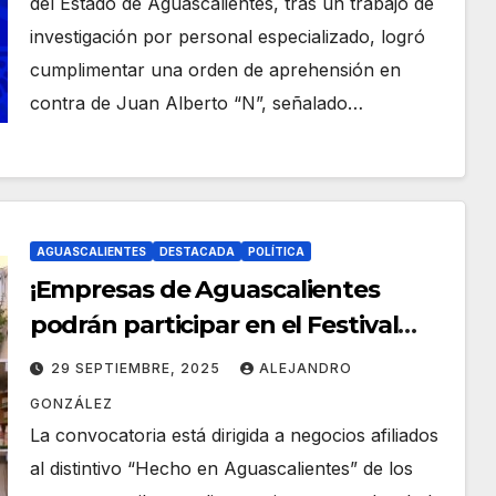
del Estado de Aguascalientes, tras un trabajo de
investigación por personal especializado, logró
cumplimentar una orden de aprehensión en
contra de Juan Alberto “N”, señalado…
AGUASCALIENTES
DESTACADA
POLÍTICA
¡Empresas de Aguascalientes
podrán participar en el Festival
Cultural de Calaveras; tienen hasta
29 SEPTIEMBRE, 2025
ALEJANDRO
el 3 de octubre para registrarse!
GONZÁLEZ
La convocatoria está dirigida a negocios afiliados
al distintivo “Hecho en Aguascalientes” de los