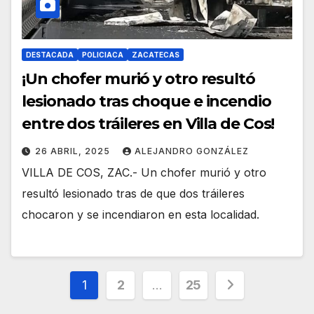
DESTACADA
POLICIACA
ZACATECAS
¡Un chofer murió y otro resultó
lesionado tras choque e incendio
entre dos tráileres en Villa de Cos!
26 ABRIL, 2025
ALEJANDRO GONZÁLEZ
VILLA DE COS, ZAC.- Un chofer murió y otro
resultó lesionado tras de que dos tráileres
chocaron y se incendiaron en esta localidad.
Paginación
1
2
…
25
de