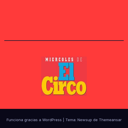
Funciona gracias a WordPress
|
Tema:
Newsup
de
Themeansar