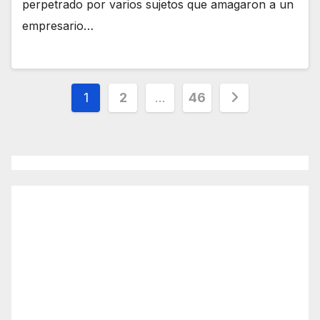
perpetrado por varios sujetos que amagaron a un
empresario…
Paginación
1
2
…
46
de
entradas