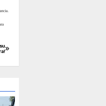
ancia.
ara
 su
ra!