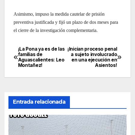
Asimismo, impuso la medida cautelar de prisión
preventiva justificada y fijó un plazo de dos meses para
el cierre de la investigación complementaria.
¡La Pona ya es de las
¡Inician proceso penal
Navegación
familias de
a sujeto involucrado
Aguascalientes: Leo
en una ejecución en
de
Montañez!
Asientos!
entradas
Entrada relacionada