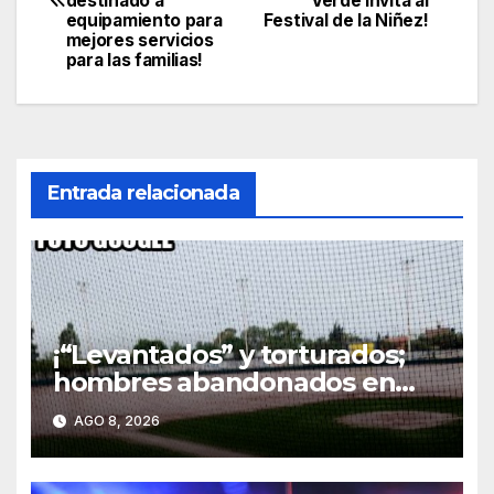
destinado a
Verde invita al
equipamiento para
Festival de la Niñez!
entradas
mejores servicios
para las familias!
Entrada relacionada
¡“Levantados” y torturados;
hombres abandonados en
parque terminan heridos en
AGO 8, 2026
hospital de Rincón de Romos!