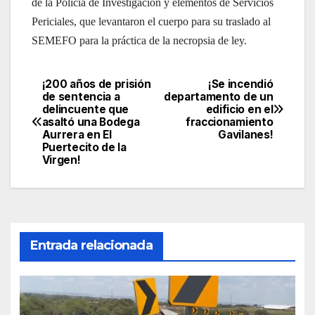
de la Policía de Investigación y elementos de Servicios
Periciales, que levantaron el cuerpo para su traslado al
SEMEFO para la práctica de la necropsia de ley.
¡200 años de prisión
¡Se incendió
Navegación
de sentencia a
departamento de un
delincuente que
edificio en el
de
asaltó una Bodega
fraccionamiento
Aurrera en El
Gavilanes!
entradas
Puertecito de la
Virgen!
Entrada relacionada