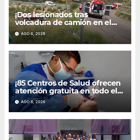
¡Dos lesionados tras
volcadura de camión en el
libramiento carretero
AGO 6, 2026
poniente!
¡85 Centros de Salud ofrecen
atención gratuita en todo el
territorio estatal!
AGO 6, 2026