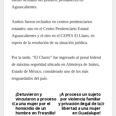
Aguascalientes.
Ambos fueron recluidos en centros penitenciarios
estatales: uno en el Centro Penitenciario Estatal
Aguascalientes y el otro en el CEPES El Llano, en
espera de la resolución de su situación jurídica.
Por la tarde, “El Charro” fue ingresado al penal federal
de máxima seguridad ubicado en Almoloya de Juárez,
Estado de México, considerado uno de los más
resguardados del país.
¡Detuvieron y
¡A proceso un sujeto
Navegación
vincularon a proceso
por violencia familiar
a una mujer por el
y privación ilegal de la
de
homicidio de un
libertad a una mujer
hombre en Fresnillo!
en Guadalupe!