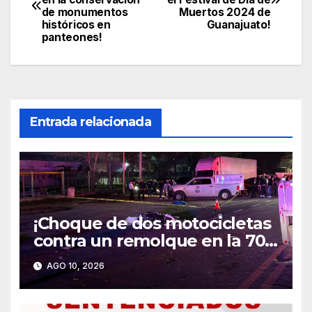
de
de monumentos
Muertos 2024 de
históricos en
Guanajuato!
entradas
panteones!
Entrada relacionada
¡Choque de dos motocicletas
contra un remolque en la 70
Oriente dejó un muerto y dos
AGO 10, 2026
lesionados!