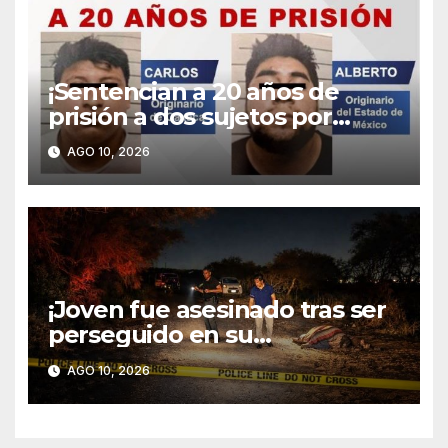
¡Sentencian a 20 años de
prisión a dos sujetos por
tentativa de homicidio y
AGO 10, 2026
asociación delictuosa!
¡Joven fue asesinado tras ser
perseguido en su
motocicleta, embestido y
AGO 10, 2026
atropellado en Puerta de los
Viejitos!