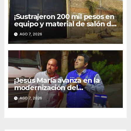
¡Sustrajeron 200 mil pesos en
equipo y material de salón de
fiestas en Pintores
AGO 7, 2026
Mexicanos!
¡Jesús María avanza en la
modernización del
alumbrado público; Paso
AGO 7, 2026
Blanco ya cuenta con
iluminación 100 % LED!