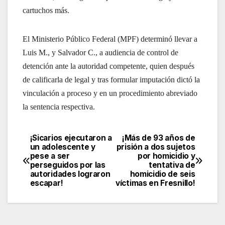
cartuchos más.
El Ministerio Público Federal (MPF) determinó llevar a
Luis M., y Salvador C., a audiencia de control de
detención ante la autoridad competente, quien después
de calificarla de legal y tras formular imputación dictó la
vinculación a proceso y en un procedimiento abreviado
la sentencia respectiva.
¡Sicarios ejecutaron a
¡Más de 93 años de
Navegación
un adolescente y
prisión a dos sujetos
pese a ser
por homicidio y
de
perseguidos por las
tentativa de
autoridades lograron
homicidio de seis
entradas
escapar!
víctimas en Fresnillo!