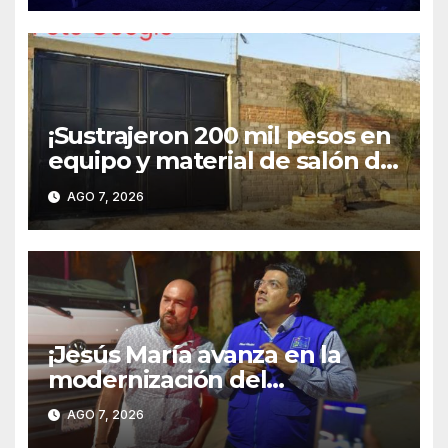
¡Sustrajeron 200 mil pesos en
equipo y material de salón de
fiestas en Pintores
AGO 7, 2026
Mexicanos!
¡Jesús María avanza en la
modernización del
alumbrado público; Paso
AGO 7, 2026
Blanco ya cuenta con