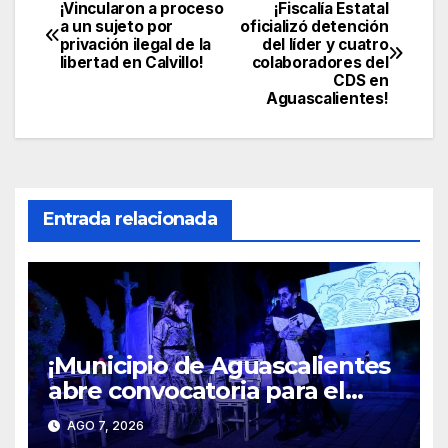
¡Vincularon a proceso
¡Fiscalía Estatal
Navegación
a un sujeto por
oficializó detención
privación ilegal de la
del líder y cuatro
de
libertad en Calvillo!
colaboradores del
CDS en
entradas
Aguascalientes!
Entrada relacionada
¡Municipio de Aguascalientes
abre convocatoria para el
espectáculo “Mitos y
AGO 7, 2026
Leyendas 2026”!