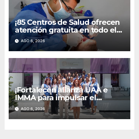
¡85 Centros de Salud ofrecen
atención gratuita en todo el
territorio estatal!
AGO 6, 2026
¡Fortalecen alianza UAA e
IMMA para impulsar el
desarrollo integral de las
AGO 6, 2026
mujeres universitarias!