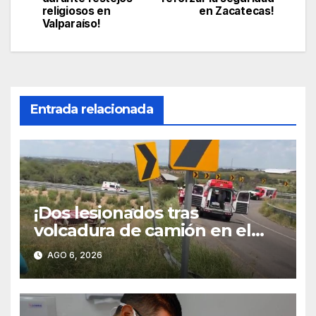
religiosos en
en Zacatecas!
entradas
Valparaíso!
Entrada relacionada
¡Dos lesionados tras
volcadura de camión en el
libramiento carretero
AGO 6, 2026
poniente!