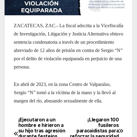
ZACATECAS, ZAC.- La fiscal adscrita a la Vicefiscalía
de Investigación, Litigación y Justicia Alternativa obtuvo
sentencia condenatoria a través de un procedimiento
abreviado de 12 años de prisión en contra de Sergio “N”
por el delito de violación equiparada en perjuicio de una
persona.
En abril de 2023, en la zona Centro de Valparaíso,
Sergio “N” tomó a la víctima de la mano y la llevó al
margen del río, abusando sexualmente de ella.
¡Ejecutaron a un
¡Llegaron 100
Navegación
hombre e hirieron a
fusileros
su hijo tras agresión
paracaidistas para
de
durante festejos
reforzar la seguridad