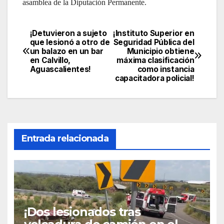
asamblea de la Diputación Permanente.
¡Detuvieron a sujeto
¡Instituto Superior en
Navegación
que lesionó a otro de
Seguridad Pública del
un balazo en un bar
Municipio obtiene
de
en Calvillo,
máxima clasificación
Aguascalientes!
como instancia
entradas
capacitadora policial!
Entrada relacionada
¡Dos lesionados tras