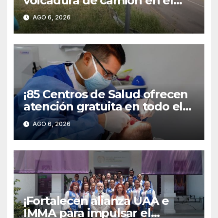
volcadura de camión en el
libramiento carretero
AGO 6, 2026
poniente!
¡85 Centros de Salud ofrecen
atención gratuita en todo el
territorio estatal!
AGO 6, 2026
¡Fortalecen alianza UAA e
IMMA para impulsar el