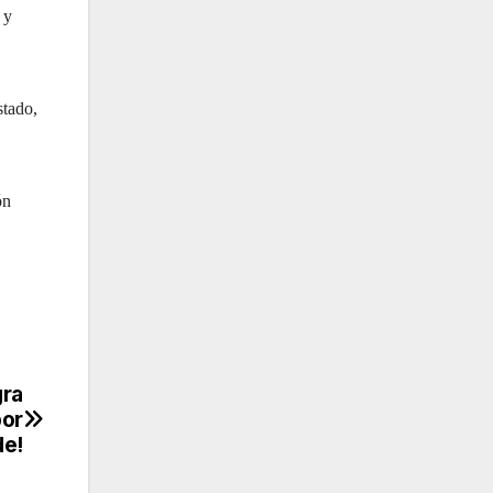
 y
stado,
ón
gra
por
de!