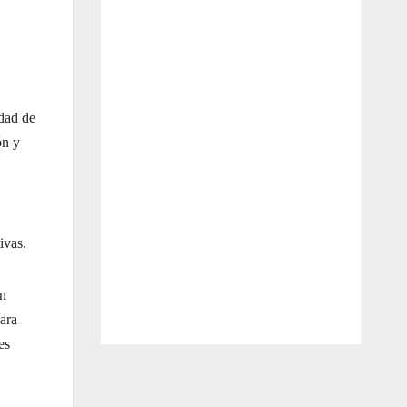
idad de
ón y
ivas.
ón
para
es