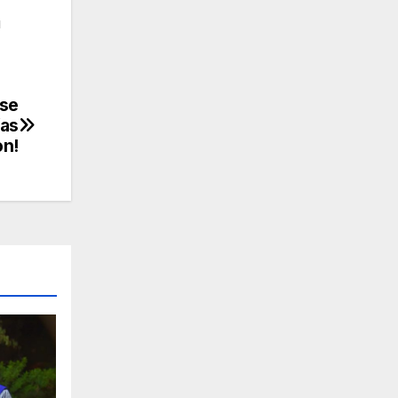
u
rse
ías
on!