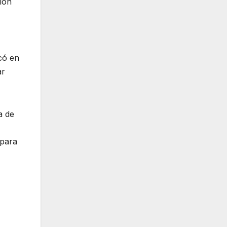
ión
có en
ar
a de
 para