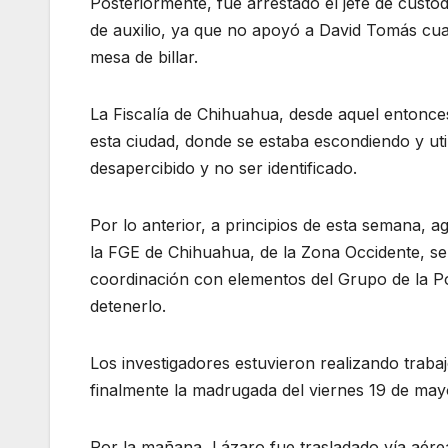
Posteriormente, fue arrestado el jefe de cust
de auxilio, ya que no apoyó a David Tomás cu
mesa de billar.
La Fiscalía de Chihuahua, desde aquel entonce
esta ciudad, donde se estaba escondiendo y uti
desapercibido y no ser identificado.
Por lo anterior, a principios de esta semana, ag
la FGE de Chihuahua, de la Zona Occidente, se
coordinación con elementos del Grupo de la Pol
detenerlo.
Los investigadores estuvieron realizando trabaj
finalmente la madrugada del viernes 19 de may
Por la mañana, Lázaro fue trasladado vía aérea