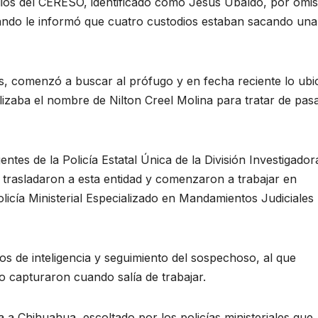
odios del CERESO, identificado como Jesús Ubaldo, por omis
ando le informó que cuatro custodios estaban sacando una
s, comenzó a buscar al prófugo y en fecha reciente lo ubi
lizaba el nombre de Nilton Creel Molina para tratar de pas
entes de la Policía Estatal Única de la División Investigador
 trasladaron a esta entidad y comenzaron a trabajar en
icía Ministerial Especializado en Mandamientos Judiciales
os de inteligencia y seguimiento del sospechoso, al que
o capturaron cuando salía de trabajar.
 a Chihuahua, escoltado por los policías ministeriales que