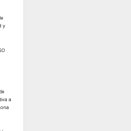
le
d y
ESO
de
iva a
sona