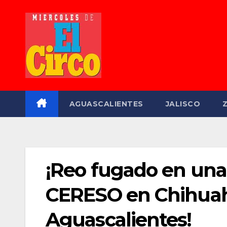
Saltar
al
contenido
AGUASCALIENTES
JALISCO
¡Reo fugado en una 
CERESO en Chihuah
Aguascalientes!