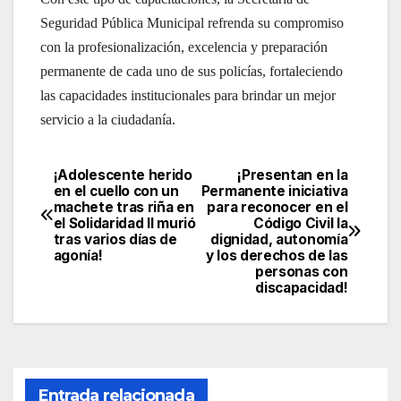
Seguridad Pública Municipal refrenda su compromiso
con la profesionalización, excelencia y preparación
permanente de cada uno de sus policías, fortaleciendo
las capacidades institucionales para brindar un mejor
servicio a la ciudadanía.
¡Adolescente herido
¡Presentan en la
Navegación
en el cuello con un
Permanente iniciativa
machete tras riña en
para reconocer en el
de
el Solidaridad II murió
Código Civil la
tras varios días de
dignidad, autonomía
entradas
agonía!
y los derechos de las
personas con
discapacidad!
Entrada relacionada