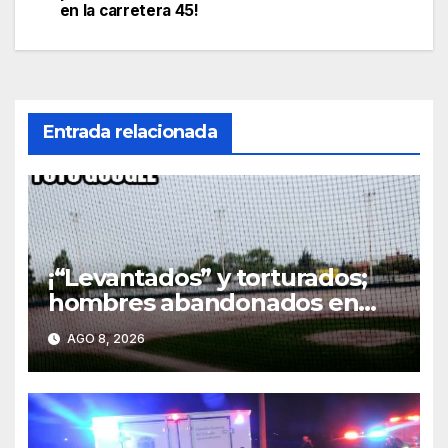
entradas
en la carretera 45!
Entrada relacionada
¡“Levantados” y torturados;
hombres abandonados en
parque terminan heridos en
AGO 8, 2026
hospital de Rincón de Romos!