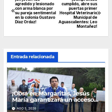
Navegación
agredido y lesionado
cumplido, abre sus
con arma blanca por
puertas primer
de
su pareja sentimental
Hospital Veterinario
en la colonia Gustavo
Municipal de
entradas
Díaz Ordaz!
Aguascalientes: Leo
Montañez!
Entrada relacionada
¡Obra en Margaritas, Jesús
María garantizará un acceso
más seguro para estudiantes
AGO 5, 2026