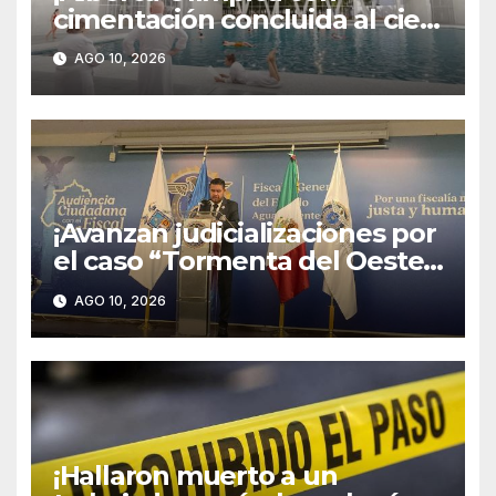
cimentación concluida al cien
por ciento, una obra que
AGO 10, 2026
abonará a fortalecer el tejido
social y el desarrollo
deportivo!
¡Avanzan judicializaciones por
el caso “Tormenta del Oeste”
en la colonia Las Flores; hay
AGO 10, 2026
tres personas detenidas!
¡Hallaron muerto a un