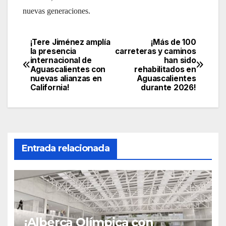
nuevas generaciones.
¡Tere Jiménez amplía
¡Más de 100
Navegación
la presencia
carreteras y caminos
internacional de
han sido
de
Aguascalientes con
rehabilitados en
nuevas alianzas en
Aguascalientes
entradas
California!
durante 2026!
Entrada relacionada
¡Alberca Olímpica con