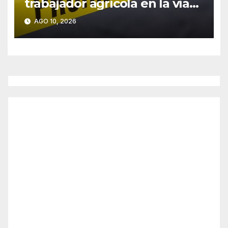
trabajador agrícola en la vía
pública en San José de
AGO 10, 2026
Lourdes!