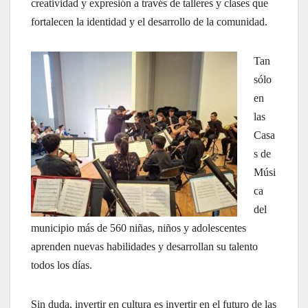
creatividad y expresión a través de talleres y clases que
fortalecen la identidad y el desarrollo de la comunidad.
Tan
sólo
en
las
Casa
s de
Músi
ca
del
municipio más de 560 niñas, niños y adolescentes
aprenden nuevas habilidades y desarrollan su talento
todos los días.
Sin duda, invertir en cultura es invertir en el futuro de las