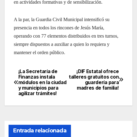
en actividades formativas y de sensibilización.
A la par, la Guardia Civil Municipal intensificó su
presencia en todos los rincones de Jesús María,
operando con 77 elementos distribuidos en tres turnos,
siempre dispuestos a auxiliar a quien lo requiera y
mantener el orden público.
¡La Secretaría de
¡DIF Estatal ofrece
Navegación
Finanzas instala
talleres gratuitos con
módulos en la ciudad
guardería para
de
y municipios para
madres de familia!
agilizar trámites!
entradas
Entrada relacionada